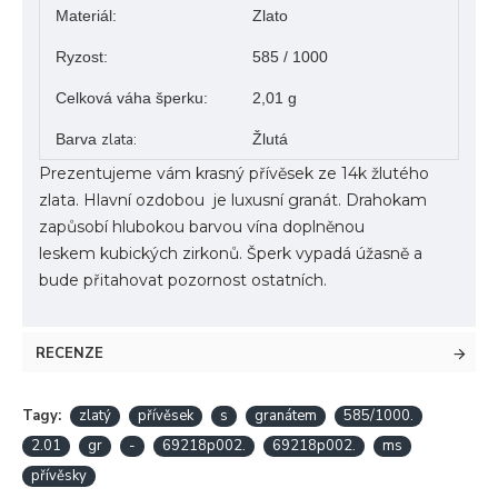
Materiál:
Zlato
Ryzost:
585 / 1000
Celková váha šperku:
2,01 g
Barva
zlata:
Žlutá
Prezentujeme vám krasný přívěsek ze 14k žlutého
zlata.
Hlavní ozdobou je luxusní granát.
Drahokam
zapůsobí hlubokou barvou vína doplněnou
leskem
kubických zirkonů.
Šperk vypadá úžasně a
bude přitahovat pozornost ostatních.
RECENZE
Tagy:
zlatý
přívěsek
s
granátem
585/1000.
2.01
gr
-
69218p002.
69218p002.
ms
přívěsky