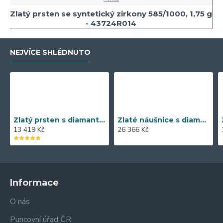
Zlatý prsten se syntetický zirkony 585/1000, 1,75 g
- 43724R014
NEJVÍCE SHLÉDNUTO
Zlatý prsten s diamantem 585/1000, 0,04 ct - 55118R013
Zlaté náušnice s diamantem 585/1000, 0,197 ct - 43855E016
13 419 Kč
26 366 Kč
Informace
O nás
Puncovní úřad ČR