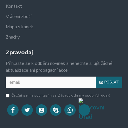
Kontakt
Vrácení zboží
Mapa stránek
Značky
Zpravodaj
Přihlaste se k odběru novinek a nenechte si ujít žádné
aktualizace ani propagační akce.
POSLAT
Četl(a) jsem a souhlasím se
Zásady ochrany osobních údajů