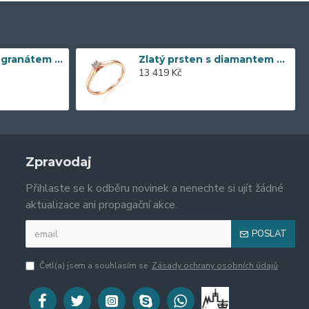
Zlaté náušnice s granátem 585/1000, 3,57 gr - 73805E002
Zlatý prsten s diamantem 585/1000, 0,04 ct - 55118R032
13 419 Kč
Zpravodaj
Přihlaste se k odběru novinek a nenechte si ujít žádné
aktualizace ani propagační akce.
POSLAT
Četl(a) jsem a souhlasím se
Zásady ochrany osobních údajů