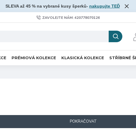
SLEVA až 45 % na vybrané kusy šperků-
nakupujte TEĎ
ZAVOLEJTE NÁM: 420778070126
KCE
PRÉMIOVÁ KOLEKCE
KLASICKÁ KOLEKCE
STŘÍBRNÉ Š
POKRAČOVAT