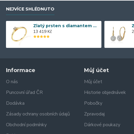
NEJVÍCE SHLÉDNUTO
Zlatý prsten s diamantem 585/1000, 0,04 ct - 55118R013
13 419 Kč
2
Informace
Můj účet
O nás
Můj účet
Puncovní úřad ČR
Historie objednávek
Dodávka
Pobočky
Zásady ochrany osobních údajů
Zpravodaj
Obchodní podmínky
Dárkové poukazy