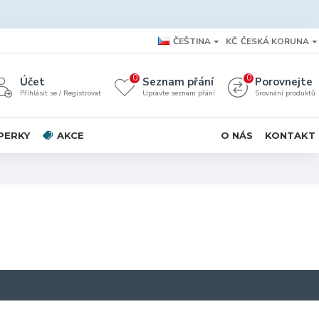
ČEŠTINA
KČ
ČESKÁ KORUNA
0
0
Účet
Seznam přání
Porovnejte
Přihlásit se / Registrovat
Upravte seznam přání
Srovnání produktů
PERKY
AKCE
O NÁS
KONTAKT