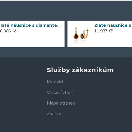
Zlaté náušnice s diamantem 585/1000, 0,197 ct - 43855E016
6 366 Kč
11 987 Kč
Služby zákazníkům
Kontakt
Vrácení zboží
Mapa stránek
Značky