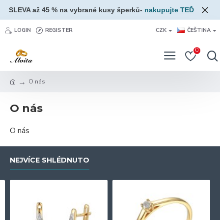
SLEVA až 45 % na vybrané kusy šperků-
nakupujte TEĎ
LOGIN
REGISTER
CZK
ČEŠTINA
0
O nás
O nás
O nás
NEJVÍCE SHLÉDNUTO