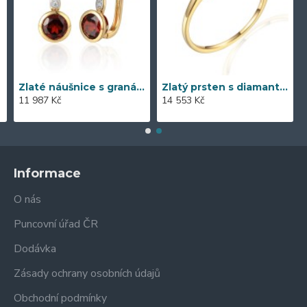
Zlaté náušnice s granátem 585/1000, 3,57 gr - 73805E002
Zlatý prsten s diamantem 585/1000, 0,06 ct - 42404R023
11 987 Kč
14 553 Kč
Informace
O nás
Puncovní úřad ČR
Dodávka
Zásady ochrany osobních údajů
Obchodní podmínky