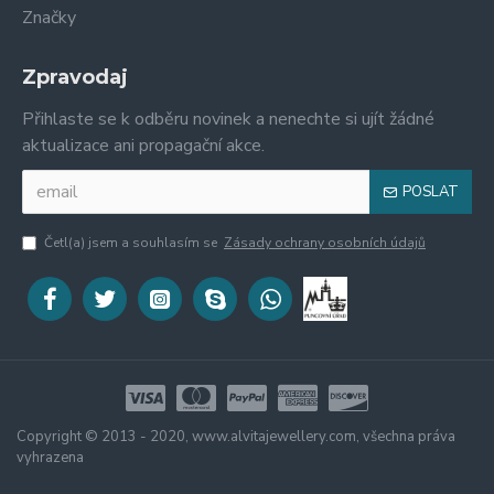
Značky
Zpravodaj
Přihlaste se k odběru novinek a nenechte si ujít žádné
aktualizace ani propagační akce.
POSLAT
Četl(a) jsem a souhlasím se
Zásady ochrany osobních údajů
Copyright © 2013 - 2020, www.alvitajewellery.com, všechna práva
vyhrazena