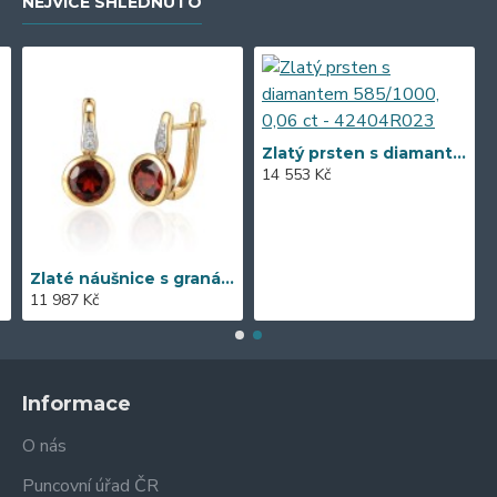
NEJVÍCE SHLÉDNUTO
Zlatý prsten s diamantem 585/1000, 0,06 ct - 42404R023
14 553 Kč
Zlaté náušnice s granátem 585/1000, 3,57 gr - 73805E002
11 987 Kč
Informace
O nás
Puncovní úřad ČR