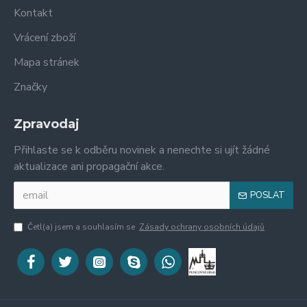
Kontakt
Vrácení zboží
Mapa stránek
Značky
Zpravodaj
Přihlaste se k odběru novinek a nenechte si ujít žádné
aktualizace ani propagační akce.
POSLAT
Četl(a) jsem a souhlasím se
Zásady ochrany osobních údajů