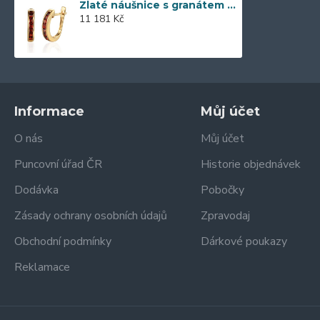
Zlaté náušnice s granátem 585/1000, 3,33 gr - 69608E001
11 181 Kč
Informace
Můj účet
O nás
Můj účet
Puncovní úřad ČR
Historie objednávek
Dodávka
Pobočky
Zásady ochrany osobních údajů
Zpravodaj
Obchodní podmínky
Dárkové poukazy
Reklamace