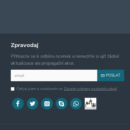
Zpravodaj
Přihlaste se k odběru novinek a nenechte si ujít žádné
aktualizace ani propagační akce.
POSLAT
Četl(a) jsem a souhlasím se
Zásady ochrany osobních údajů