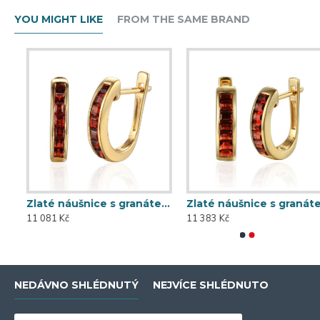
YOU MIGHT LIKE
FROM THE SAME BRAND
Zlaté náušnice s granátem 585/1000, 3,30 g - 69608E001
Zlaté náušnice s granátem 585/1000, 3,39 g - 69625E001
11 081 Kč
11 383 Kč
NEDÁVNO SHLÉDNUTÝ
NEJVÍCE SHLÉDNUTO