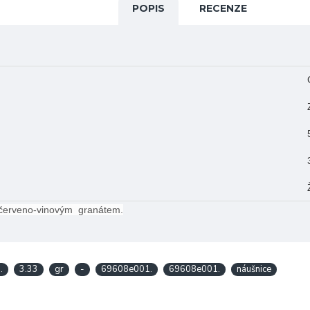
POPIS
RECENZE
červeno-vinovým granátem.
.
3.33
gr
-
69608e001.
69608e001.
náušnice