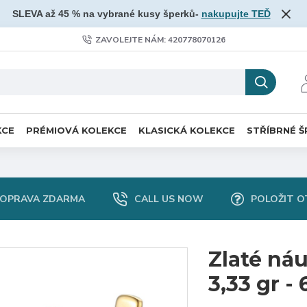
SLEVA až 45 % na vybrané kusy šperků-
nakupujte TEĎ
ZAVOLEJTE NÁM: 420778070126
KCE
PRÉMIOVÁ KOLEKCE
KLASICKÁ KOLEKCE
STŘÍBRNÉ Š
OPRAVA ZDARMA
CALL US NOW
POLOŽIT O
Zlaté ná
3,33 gr -