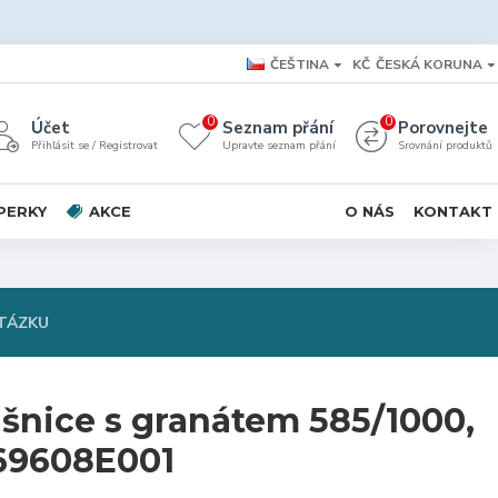
ČEŠTINA
KČ
ČESKÁ KORUNA
0
0
Účet
Seznam přání
Porovnejte
Přihlásit se / Registrovat
Upravte seznam přání
Srovnání produktů
PERKY
AKCE
O NÁS
KONTAKT
TÁZKU
ušnice s granátem 585/1000,
 69608E001