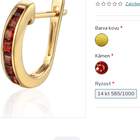
Založen
Barva kovu
Kámen
Ryzost
14 kt 585/1000