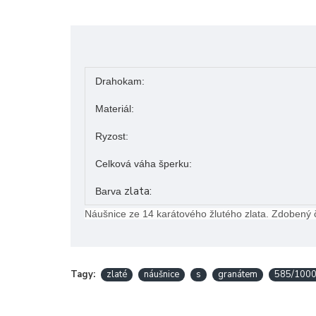
Drahokam:
Materiál:
Ryzost:
Celková váha šperku:
zlata:
Barva
Náušnice ze 14 karátového žlutého zlata.
Zdobený 
Tagy:
zlaté
náušnice
s
granátem
585/1000