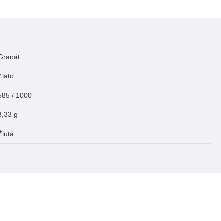
Granát
Zlato
585 / 1000
3,33 g
Žlutá