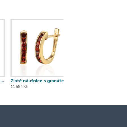
Zlaté náušnice s granátem 585/1000, 3,45 gr - 69608E001
11 584 Kč