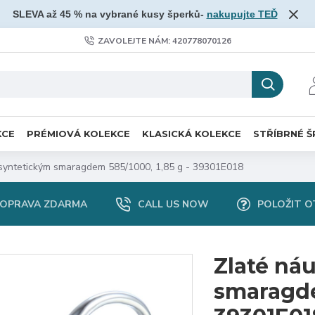
SLEVA až 45 % na vybrané kusy šperků-
nakupujte TEĎ
ZAVOLEJTE NÁM: 420778070126
KCE
PRÉMIOVÁ KOLEKCE
KLASICKÁ KOLEKCE
STŘÍBRNÉ Š
 syntetickým smaragdem 585/1000, 1,85 g - 39301E018
OPRAVA ZDARMA
CALL US NOW
POLOŽIT O
Zlaté ná
smaragde