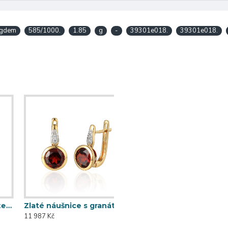
agdem
585/1000.
1.85
g
-
39301e018.
39301e018.
Zlaté náušnice s granátem 585/1000, 3,57 gr - 73805E002
11 987 Kč