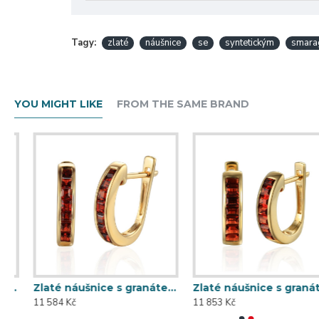
Tagy:
zlaté
náušnice
se
syntetickým
smar
YOU MIGHT LIKE
FROM THE SAME BRAND
Zlaté náušnice s granátem 585/1000, 3,45 gr - 69608E001
Zlaté náušnice s granátem 585/1000, 3,53 gr - 69625E001
11 584 Kč
11 853 Kč