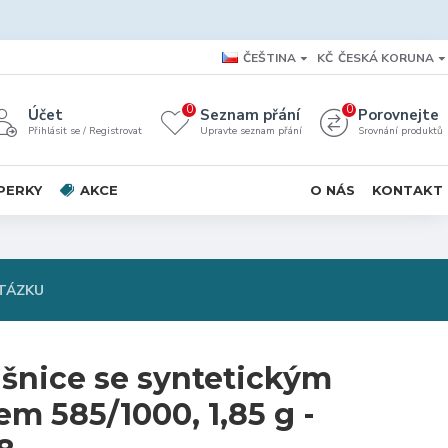
ČEŠTINA
KČ
ČESKÁ KORUNA
0
0
Účet
Seznam přání
Porovnejte
Přihlásit se / Registrovat
Upravte seznam přání
Srovnání produktů
PERKY
AKCE
O NÁS
KONTAKT
TÁZKU
ušnice se syntetickým
m 585/1000, 1,85 g -