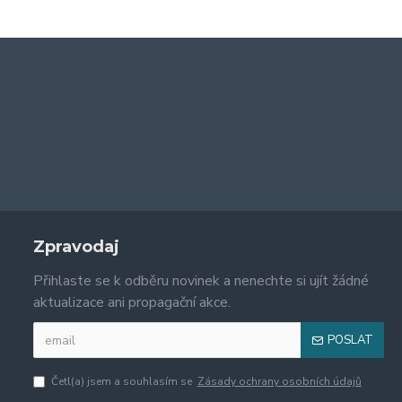
Zpravodaj
Přihlaste se k odběru novinek a nenechte si ujít žádné
aktualizace ani propagační akce.
POSLAT
Četl(a) jsem a souhlasím se
Zásady ochrany osobních údajů