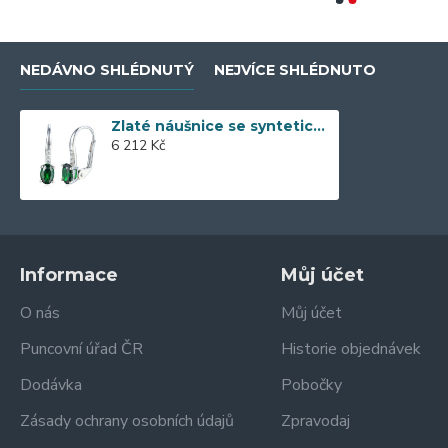
NEDÁVNO SHLÉDNUTÝ
NEJVÍCE SHLÉDNUTO
Zlaté náušnice se syntetickým smaragdem 585/1000, 1,85 g - 39301E018
6 212 Kč
Informace
Můj účet
O nás
Můj účet
Puncovní úřad ČR
Historie objednávek
Dodávka
Pobočky
Zásady ochrany osobních údajů
Zpravodaj