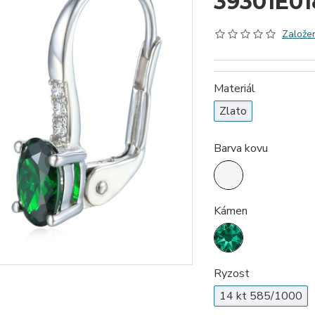
39301E01
Založen
Materiál
Zlato
Barva kovu
Kámen
Ryzost
14 kt 585/1000