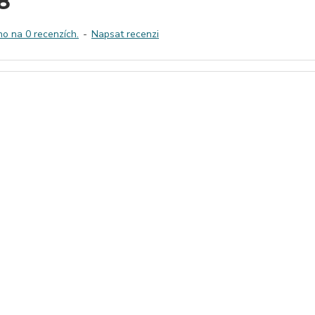
8
o na 0 recenzích.
-
Napsat recenzi