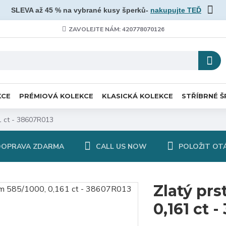
SLEVA až 45 % na vybrané kusy šperků-
nakupujte TEĎ
ZAVOLEJTE NÁM: 420778070126
KCE
PRÉMIOVÁ KOLEKCE
KLASICKÁ KOLEKCE
STŘÍBRNÉ Š
1 ct - 38607R013
DOPRAVA ZDARMA
CALL US NOW
POLOŽIT OT
Zlatý pr
0,161 ct 