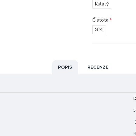
Kulatý
Čistota
G SI
POPIS
RECENZE
D
5
1
R