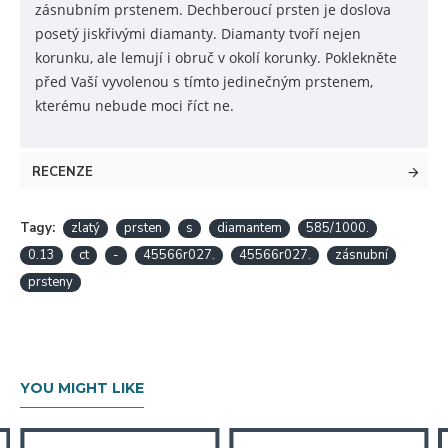
zásnubním prstenem. Dechberoucí prsten je doslova
posetý jiskřivými diamanty. Diamanty tvoří nejen
korunku, ale
lemují i obruč v okolí korunky. Poklekněte
před Vaší vyvolenou s tímto jedinečným prstenem,
kterému nebude moci říct ne.
RECENZE
Tagy:
zlatý
prsten
s
diamantem
585/1000.
0.13
ct
-
45566r027.
45566r027.
zásnubní
prsteny
YOU MIGHT LIKE