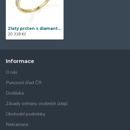
Zlatý prsten s diamantem 585/1000, 0,13 ct - 45566R027
20 318 Kč
Informace
O nás
Puncovní úřad ČR
Dodávka
Zásady ochrany osobních údajů
Obchodní podmínky
Reklamace