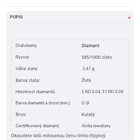
POPIS
Diamant
Drahokamy:
585/1000 zlato
Ryzost:
Váha
zlata:
1,47 g
Barva zlata:
Žlutá
Hmotnost diamantů:
1 RD 0,04, 37 RD 0,09
Barva diamantů a čirost (min.):
G SI
Brus:
Kulatý
Certifikovaný diamant:
Alvita Jewellery
Okouzlete Vaši milovanou ženu tímto třpytivý