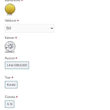
Barva kovu
Žlutá
Velikost
Kámen
Diamant
Ryzost
14 kt 585/1000
Tvar
Kulatý
Čistota
G SI