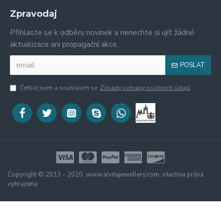
Zpravodaj
Přihlaste se k odběru novinek a nenechte si ujít žádné
aktualizace ani propagační akce.
POSLAT
Četl(a) jsem a souhlasím se
Zásady ochrany osobních údajů
Copyright © 2013 - 2020, www.alvitajewellery.com, všechna práva
vyhrazena