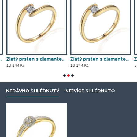
00, 0,04 ct - 55118R032
Zlatý prsten s diamantem 585/1000, 0,053 ct - 74468R003
Zlatý prsten s diamantem 585/1000, 0,055 ct - 74468R003
18 144 Kč
18 144 Kč
1
NEDÁVNO SHLÉDNUTÝ
NEJVÍCE SHLÉDNUTO