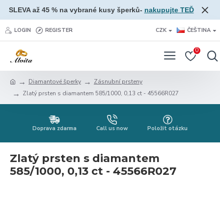
SLEVA až 45 % na vybrané kusy šperků-
nakupujte TEĎ
LOGIN
REGISTER
CZK
ČEŠTINA
0
Diamantové šperky
Zásnubní prsteny
Zlatý prsten s diamantem 585/1000, 0,13 ct - 45566R027
Doprava zdarma
Call us now
Položit otázku
Zlatý prsten s diamantem
585/1000, 0,13 ct - 45566R027