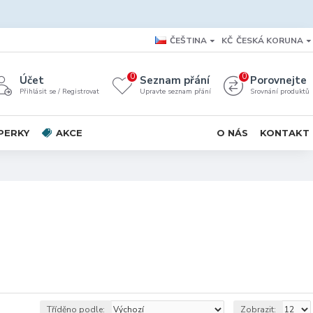
ČEŠTINA
KČ
ČESKÁ KORUNA
0
0
Účet
Seznam přání
Porovnejte
Přihlásit se / Registrovat
Upravte seznam přání
Srovnání produktů
PERKY
AKCE
O NÁS
KONTAKT
Tříděno podle:
Zobrazit: