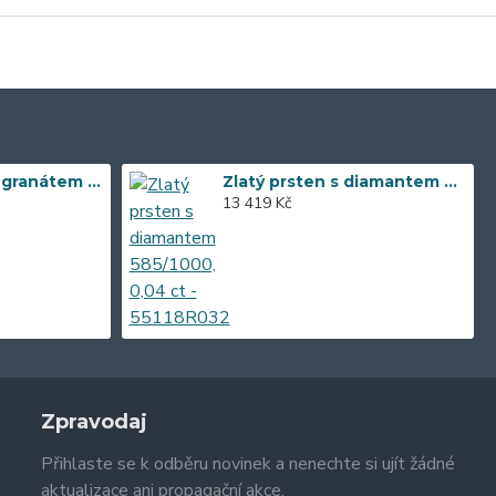
Zlaté náušnice s granátem 585/1000, 3,57 gr - 73805E002
Zlatý prsten s diamantem 585/1000, 0,04 ct - 55118R032
13 419 Kč
Zpravodaj
Přihlaste se k odběru novinek a nenechte si ujít žádné
aktualizace ani propagační akce.