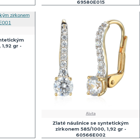
4
69580E015
yntetickým
1,92 gr -
1
Alvita
Zlaté náušnice se syntetickým
zirkonem 585/1000, 1,92 gr -
60566E002