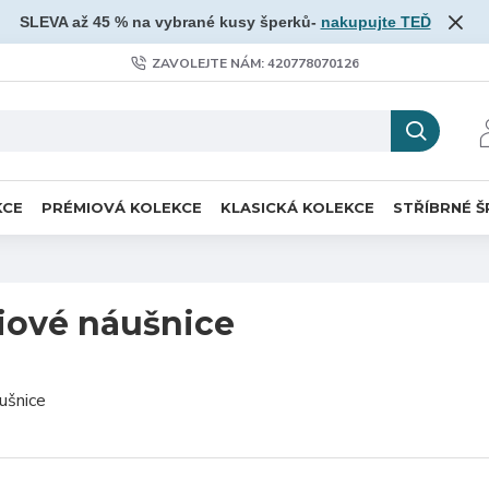
SLEVA až 45 % na vybrané kusy šperků-
nakupujte TEĎ
ZAVOLEJTE NÁM: 420778070126
KCE
PRÉMIOVÁ KOLEKCE
KLASICKÁ KOLEKCE
STŘÍBRNÉ Š
iové náušnice
ušnice