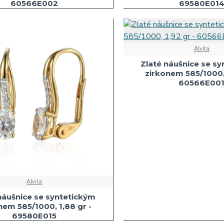
60566E002
69580E01
Alvita
Zlaté náušnice se s
zirkonem 585/1000, 
60566E00
Alvita
náušnice se syntetickým
nem 585/1000, 1,88 gr -
69580E015