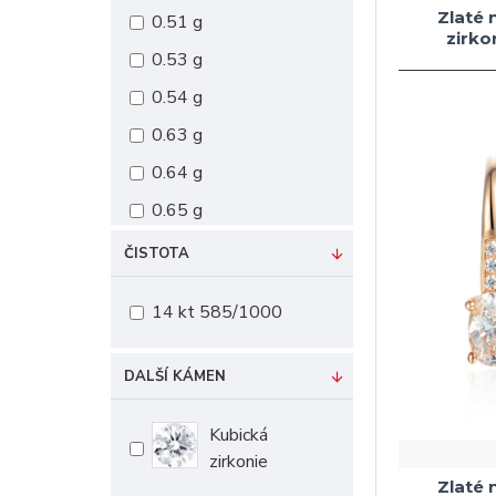
Zlaté 
0.51 g
zirko
0.53 g
0.54 g
0.63 g
0.64 g
0.65 g
0.66 g
ČISTOTA
1.50 g
14 kt 585/1000
1.54 g
1.56 g
DALŠÍ KÁMEN
1.57 g
Kubická
1.58 g
zirkonie
1.59 g
Zlaté 