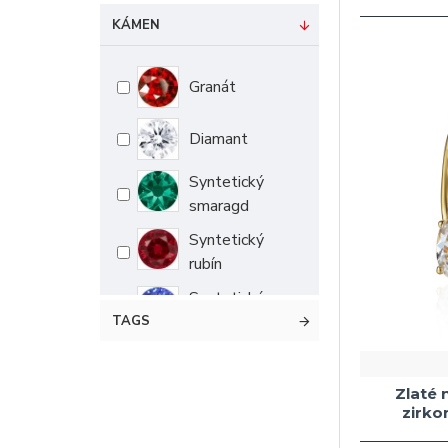
1.96 g
KÁMEN
1.98 g
2.00 g
Granát
2.03 g
Diamant
2.05 g
2.07 g
Syntetický
smaragd
2.08 g
Syntetický
2.09 g
rubín
2.11 g
Syntetický
2.12 g
tanzanit
TAGS
2.15 g
Kubická
zirkonie
2.16 g
Zlaté 
zirko
2.17 g
Mix