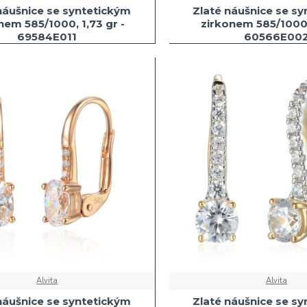
náušnice se syntetickým
Zlaté náušnice se s
nem 585/1000, 1,73 gr -
zirkonem 585/1000,
69584E011
60566E00
Alvita
Alvita
náušnice se syntetickým
Zlaté náušnice se s