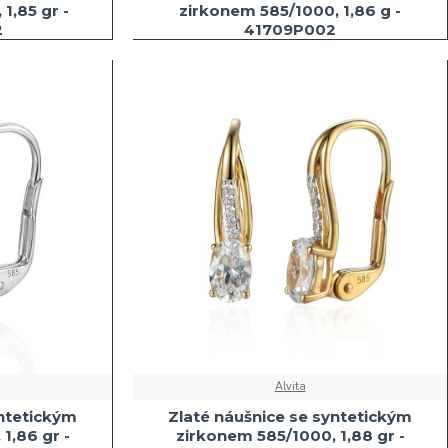
1,85 gr -
zirkonem 585/1000, 1,86 g -
2
41709P002
Alvita
yntetickým
Zlaté náušnice se syntetickým
1,86 gr -
zirkonem 585/1000, 1,88 gr -