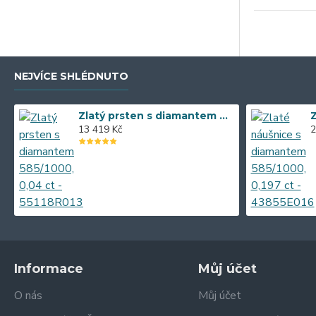
2.19 g
2.23 g
2.24 g
2.47 g
NEJVÍCE SHLÉDNUTO
2.48 g
Zlatý prsten s diamantem 585/1000, 0,04 ct - 55118R013
2.50 g
13 419 Kč
2
2.52 g
2.54 g
2.60 g
2.72 g
2.73 g
2.76 g
Informace
Můj účet
2.77 g
O nás
Můj účet
2.79 g