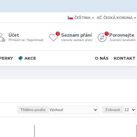
ČEŠTINA
KČ
ČESKÁ KORUNA
0
0
Účet
Seznam přání
Porovnejte
Přihlásit se / Registrovat
Upravte seznam přání
Srovnání produktů
PERKY
AKCE
O NÁS
KONTAKT
Tříděno podle:
Zobrazit: