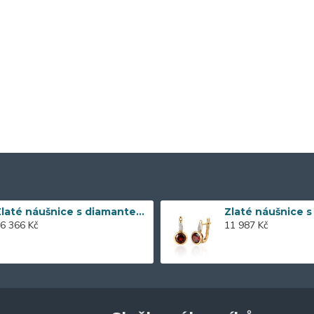
Zlaté náušnice s diamantem 585/1000, 0,197 ct - 43855E016
6 366 Kč
11 987 Kč