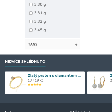
3.30 g
3.31 g
3.33 g
3.45 g
TAGS
NEJVÍCE SHLÉDNUTO
Zlatý prsten s diamantem 585/1000, 0,04 ct - 55118R013
13 419 Kč
2