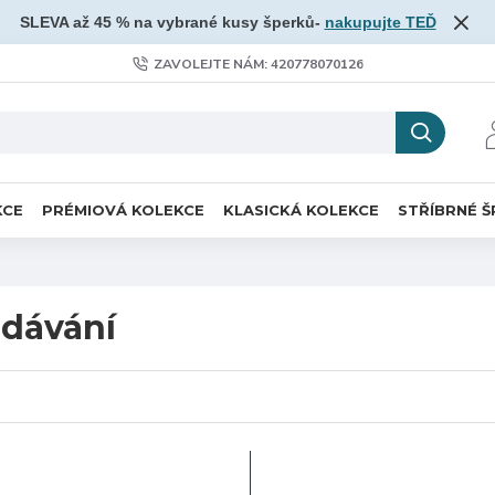
SLEVA až 45 % na vybrané kusy šperků-
nakupujte TEĎ
ZAVOLEJTE NÁM: 420778070126
KCE
PRÉMIOVÁ KOLEKCE
KLASICKÁ KOLEKCE
STŘÍBRNÉ Š
dávání