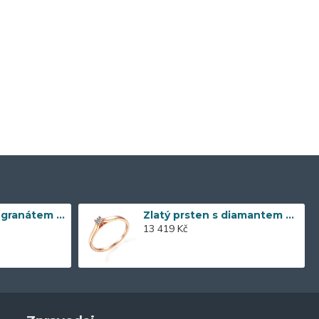
Zlaté náušnice s granátem 585/1000, 3,57 gr - 73805E002
Zlatý prsten s diamantem 585/1000, 0,04 ct - 55118R032
13 419 Kč