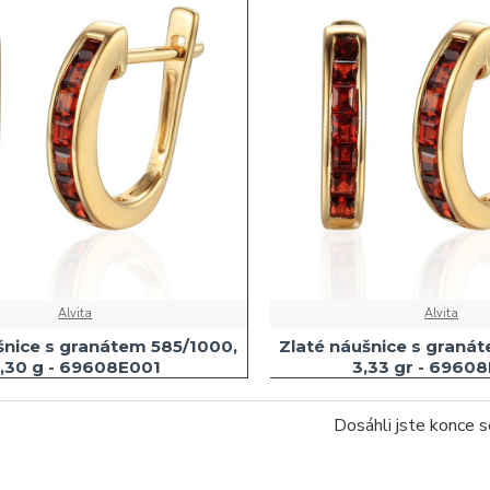
Alvita
Alvita
šnice s granátem 585/1000,
Zlaté náušnice s graná
,30 g - 69608E001
3,33 gr - 6960
Dosáhli jste konce 