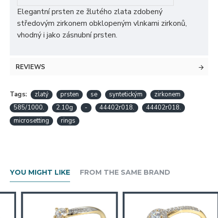
Elegantní prsten ze žlutého zlata zdobený
středovým zirkonem obklopeným vlnkami zirkonů,
vhodný i jako zásnubní prsten.
REVIEWS
Tags:
zlatý
prsten
se
syntetickým
zirkonem
585/1000.
2.10g
-
44402r018.
44402r018.
microsetting
rings
YOU MIGHT LIKE
FROM THE SAME BRAND