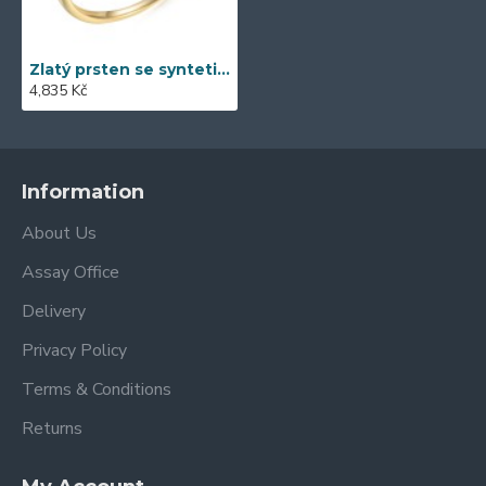
Zlatý prsten se syntetický zirkony 585/1000, 1,44g - 54648R006
4,835 Kč
Information
About Us
Assay Office
Delivery
Privacy Policy
Terms & Conditions
Returns