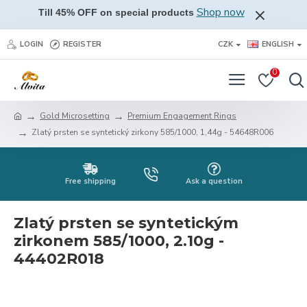
Shop now
Till 45% OFF on special products
LOGIN
REGISTER
CZK
ENGLISH
0
Gold Microsetting
Premium Engagement Rings
Zlatý prsten se syntetický zirkony 585/1000, 1,44g - 54648R006
Free shipping
Ask a question
Zlatý prsten se syntetickým
zirkonem 585/1000, 2.10g -
44402R018