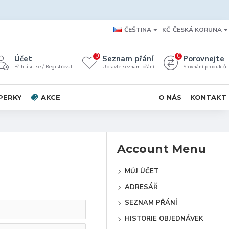
ČEŠTINA
KČ
ČESKÁ KORUNA
0
0
Účet
Seznam přání
Porovnejte
Přihlásit se / Registrovat
Upravte seznam přání
Srovnání produktů
PERKY
AKCE
O NÁS
KONTAKT
Account Menu
MŮJ ÚČET
ADRESÁŘ
SEZNAM PŘÁNÍ
HISTORIE OBJEDNÁVEK