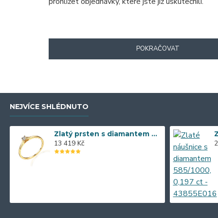
prohlížet objednávky, které jste již uskutečnili.
POKRAČOVAT
NEJVÍCE SHLÉDNUTO
Zlatý prsten s diamantem 585/1000, 0,04 ct - 55118R013
13 419 Kč
2