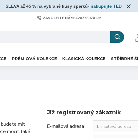
SLEVA až 45 % na vybrané kusy šperků-
nakupujte TEĎ
ZAVOLEJTE NÁM: 420778070126
KCE
PRÉMIOVÁ KOLEKCE
KLASICKÁ KOLEKCE
STŘÍBRNÉ Š
Již registrovaný zákazník
, budete mít
E-mailová adresa
ete mocit také