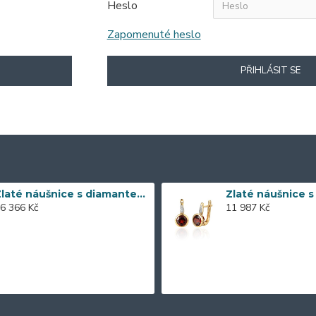
Heslo
Zapomenuté heslo
PŘIHLÁSIT SE
Zlaté náušnice s diamantem 585/1000, 0,197 ct - 43855E016
6 366 Kč
11 987 Kč