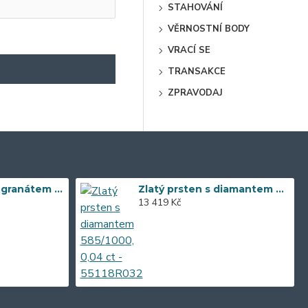
STAHOVÁNÍ
VĚRNOSTNÍ BODY
VRACÍ SE
TRANSAKCE
ZPRAVODAJ
Zlaté náušnice s granátem 585/1000, 3,57 gr - 73805E002
Zlatý prsten s diamantem 585/1000, 0,04 ct - 55118R032
13 419 Kč