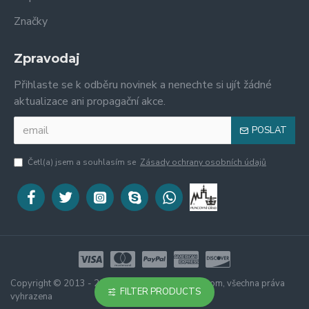
Značky
Zpravodaj
Přihlaste se k odběru novinek a nenechte si ujít žádné
aktualizace ani propagační akce.
POSLAT
Četl(a) jsem a souhlasím se
Zásady ochrany osobních údajů
Copyright © 2013 - 2020, www.alvitajewellery.com, všechna práva
FILTER PRODUCTS
vyhrazena