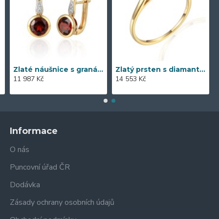
Zlaté náušnice s granátem 585/1000, 3,57 gr - 73805E002
Zlatý prsten s diamantem 585/1000, 0,06 ct - 42404R023
11 987 Kč
14 553 Kč
Informace
O nás
Puncovní úřad ČR
Dodávka
Zásady ochrany osobních údajů