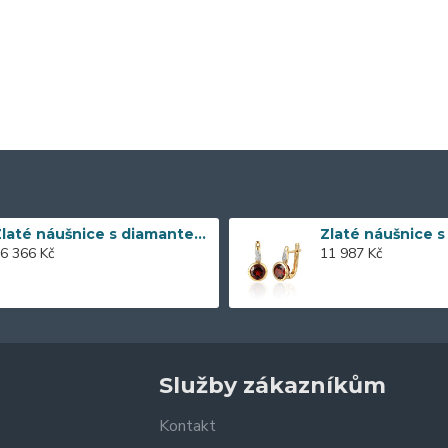
Zlaté náušnice s diamantem 585/1000, 0,197 ct - 43855E016
6 366 Kč
11 987 Kč
Služby zákazníkům
Kontakt