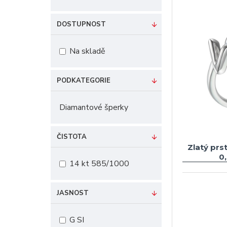
DOSTUPNOST
Na skladě
PODKATEGORIE
Diamantové šperky
ČISTOTA
Zlatý prs
0
14 kt 585/1000
JASNOST
G SI