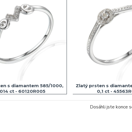
ten s diamantem 585/1000,
Zlatý prsten s diamant
,014 ct - 60120R005
0,1 ct - 45563
Dosáhli jste konce 