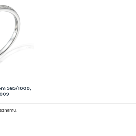
em 585/1000,
R009
seznamu.