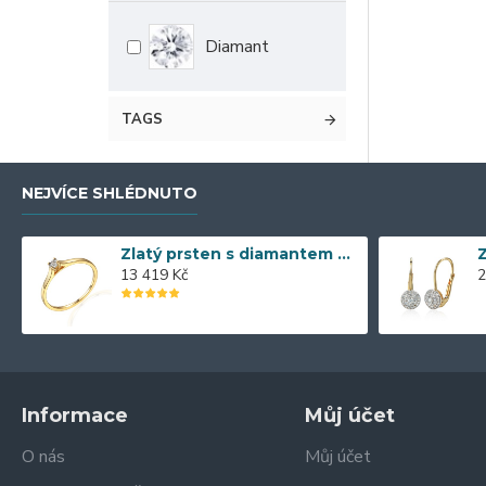
Diamant
TAGS
NEJVÍCE SHLÉDNUTO
Zlatý prsten s diamantem 585/1000, 0,04 ct - 55118R013
13 419 Kč
2
Informace
Můj účet
O nás
Můj účet