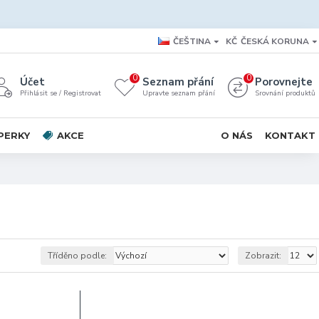
ČEŠTINA
KČ
ČESKÁ KORUNA
0
0
Účet
Seznam přání
Porovnejte
Přihlásit se / Registrovat
Upravte seznam přání
Srovnání produktů
PERKY
AKCE
O NÁS
KONTAKT
Tříděno podle:
Zobrazit: