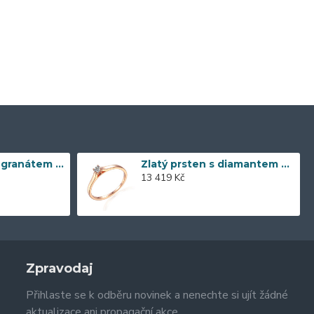
Zlaté náušnice s granátem 585/1000, 3,57 gr - 73805E002
Zlatý prsten s diamantem 585/1000, 0,04 ct - 55118R032
13 419 Kč
Zpravodaj
Přihlaste se k odběru novinek a nenechte si ujít žádné
aktualizace ani propagační akce.