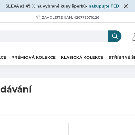
SLEVA až 45 % na vybrané kusy šperků-
nakupujte TEĎ
ZAVOLEJTE NÁM: 420778070126
KCE
PRÉMIOVÁ KOLEKCE
KLASICKÁ KOLEKCE
STŘÍBRNÉ Š
dávání