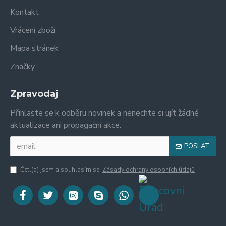
Kontakt
Vrácení zboží
Mapa stránek
Značky
Zpravodaj
Přihlaste se k odběru novinek a nenechte si ujít žádné
aktualizace ani propagační akce.
POSLAT
Četl(a) jsem a souhlasím se
Zásady ochrany osobních údajů