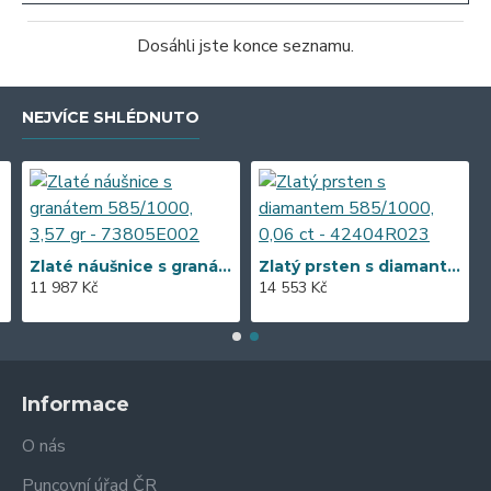
Dosáhli jste konce seznamu.
NEJVÍCE SHLÉDNUTO
Zlaté náušnice s granátem 585/1000, 3,57 gr - 73805E002
Zlatý prsten s diamantem 585/1000, 0,06 ct - 42404R023
11 987 Kč
14 553 Kč
Informace
O nás
Puncovní úřad ČR