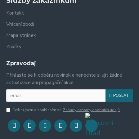
Služby zákazníkům
Kontakt
Vrácení zboží
Mapa stránek
Značky
Zpravodaj
Přihlaste se k odběru novinek a nenechte si ujít žádné
aktualizace ani propagační akce.
POSLAT
Četl(a) jsem a souhlasím se
Zásady ochrany osobních údajů