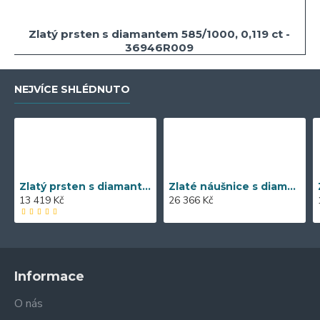
Zlatý prsten s diamantem 585/1000, 0,119 ct -
36946R009
NEJVÍCE SHLÉDNUTO
Zlatý prsten s diamantem 585/1000, 0,04 ct - 55118R013
Zlaté náušnice s diamantem 585/1000, 0,197 ct - 43855E016
13 419 Kč
26 366 Kč
Informace
O nás