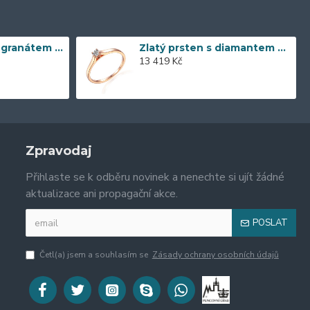
Zlaté náušnice s granátem 585/1000, 3,57 gr - 73805E002
Zlatý prsten s diamantem 585/1000, 0,04 ct - 55118R032
13 419 Kč
Zpravodaj
Přihlaste se k odběru novinek a nenechte si ujít žádné
aktualizace ani propagační akce.
POSLAT
Četl(a) jsem a souhlasím se
Zásady ochrany osobních údajů