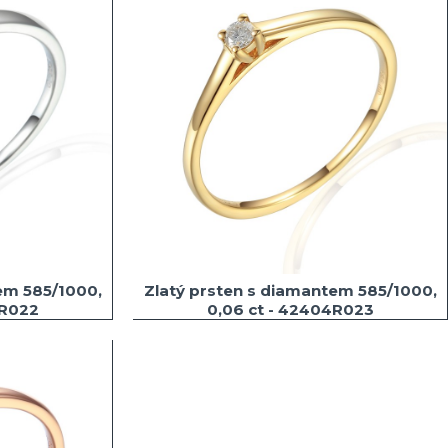
em 585/1000,
Zlatý prsten s diamantem 585/1000,
4R022
0,06 ct - 42404R023