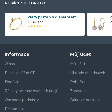
NEJVÍCE SHLÉDNUTO
Zlatý prsten s diamantem 585/1000, 0,04 ct - 55118R013
13 419 Kč
2
Informace
Můj účet
O nás
Můj účet
Puncovní úřad ČR
Historie objednávek
Dodávka
Pobočky
Zásady ochrany osobních údajů
Zpravodaj
Obchodní podmínky
Dárkové poukazy
Reklamace