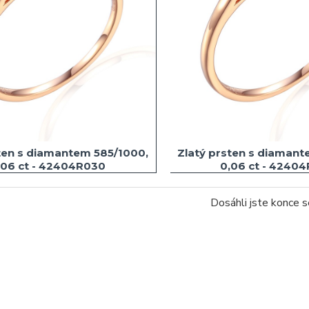
ten s diamantem 585/1000,
Zlatý prsten s diamant
,06 ct - 42404R030
0,06 ct - 4240
Dosáhli jste konce 