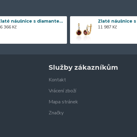
Zlaté náušnice s diamantem 585/1000, 0,197 ct - 43855E016
6 366 Kč
11 987 Kč
Služby zákazníkům
Kontakt
Vrácení zboží
Mapa stránek
Značky