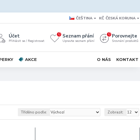
ČEŠTINA
KČ
ČESKÁ KORUNA
0
0
Účet
Seznam přání
Porovnejte
Přihlásit se / Registrovat
Upravte seznam přání
Srovnání produktů
PERKY
AKCE
O NÁS
KONTAKT
Tříděno podle:
Zobrazit: