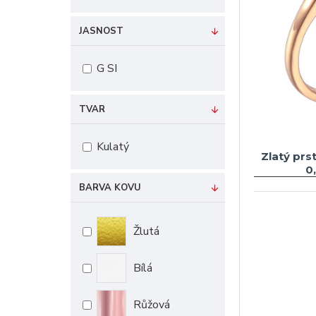
JASNOST
G SI
TVAR
Kulatý
Zlatý prs
0
BARVA KOVU
Žlutá
Bílá
Růžová