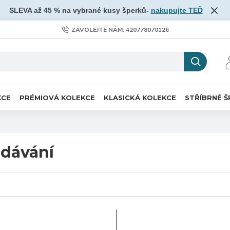
SLEVA až 45 % na vybrané kusy šperků-
nakupujte TEĎ
ZAVOLEJTE NÁM: 420778070126
KCE
PRÉMIOVÁ KOLEKCE
KLASICKÁ KOLEKCE
STŘÍBRNÉ Š
dávání