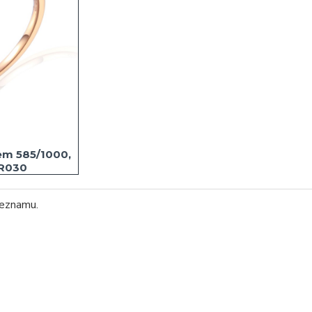
em 585/1000,
4R030
seznamu.